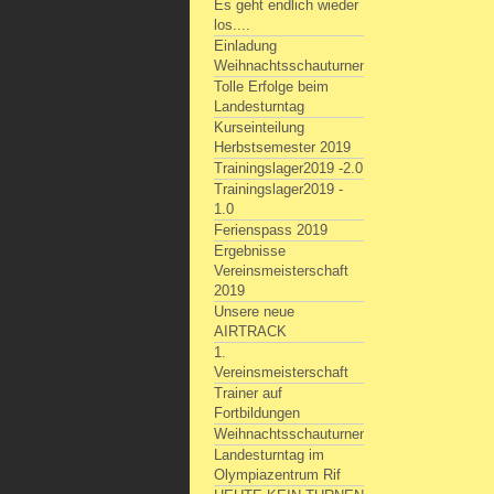
Es geht endlich wieder
los....
Einladung
Weihnachtsschauturnen
Tolle Erfolge beim
Landesturntag
Kurseinteilung
Herbstsemester 2019
Trainingslager2019 -2.0
Trainingslager2019 -
1.0
Ferienspass 2019
Ergebnisse
Vereinsmeisterschaft
2019
Unsere neue
AIRTRACK
1.
Vereinsmeisterschaft
Trainer auf
Fortbildungen
Weihnachtsschauturnen
Landesturntag im
Olympiazentrum Rif