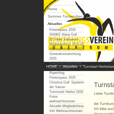
Home
Sommer-Turnwochen
Aktuelles
Ferienspass 2026
DANKE Maria Gull
20 Jahre Jubilaeum
Mitgliederfotos 2025-26
Weihnachtsturnen 2025
Generalversammlung
2025
Turnzeiten 2025-2026
HOME
Aktuelles
Turnstart Herbsts
Wir turnen am
Rupertitag
Ferienspass 2025
Christina Gull: Spielerin
Turnst
der Saison
Turnsstart Herbst 2025
Liebe Turnki
Fotos
weihnachtsturnen
die Turnkur
Aktuelle Mitgliederfotos
Ich bitte eu
Info Weihnachtsturnen
Vorraussich