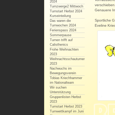
2024
verschieben
Turnzwerge2 Mittwoch
Genauere In
Turnstart Herbst 2024
Kurseinteilung
Sportliche 
Das waren die
Eveline Kri
Turnwochen 2024
Ferienspass 2024
Sommerpause
Turnen trifft auf
Calisthenics
Frohe Weihnachten
2023
Weihnachtsschauturnen
2023
Nachwuchs im
Bewegungsverein
Tobias Kriechhammer
im Nationalteam
Wir suchen
Unterstützung
Gruppenlisten Herbst
2023
Turnstart Herbst 2023
Turnwettkampf im Juni