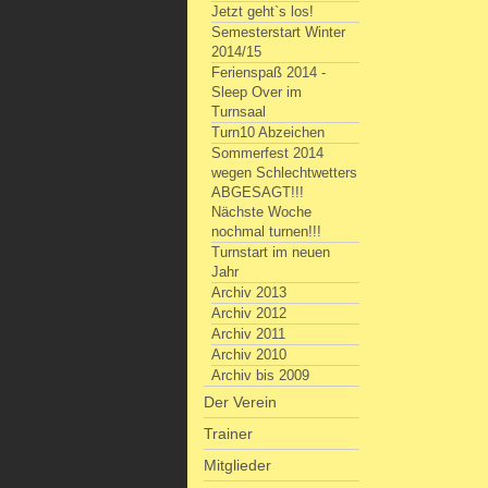
Jetzt geht`s los!
Semesterstart Winter
2014/15
Ferienspaß 2014 -
Sleep Over im
Turnsaal
Turn10 Abzeichen
Sommerfest 2014
wegen Schlechtwetters
ABGESAGT!!!
Nächste Woche
nochmal turnen!!!
Turnstart im neuen
Jahr
Archiv 2013
Archiv 2012
Archiv 2011
Archiv 2010
Archiv bis 2009
Der Verein
Trainer
Mitglieder