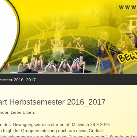
emester 2016_2017
art Herbstsemester 2016_2017
nder, Liebe Eltern,
se des Bewegungsvereins starten ab Mittwoch 28.9.2016.
ch bzgl. der Gruppeneinteilung noch um etwas Geduld.
tlich bekommen wir am Montag den Turnsaal nur mehr 1 Stunde und m