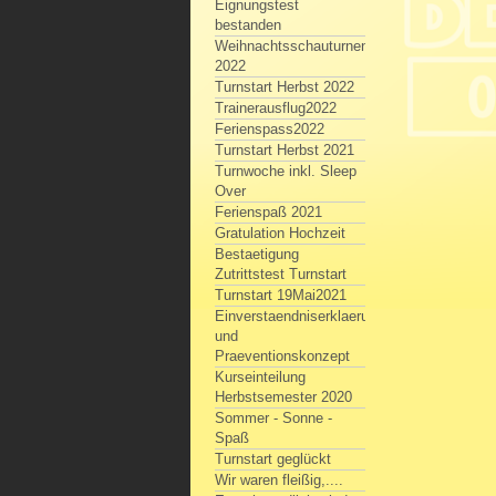
Eignungstest
bestanden
Weihnachtsschauturnen
2022
Turnstart Herbst 2022
Trainerausflug2022
Ferienspass2022
Turnstart Herbst 2021
Turnwoche inkl. Sleep
Over
Ferienspaß 2021
Gratulation Hochzeit
Bestaetigung
Zutrittstest Turnstart
Turnstart 19Mai2021
Einverstaendniserklaerung
und
Praeventionskonzept
Kurseinteilung
Herbstsemester 2020
Sommer - Sonne -
Spaß
Turnstart geglückt
Wir waren fleißig,....