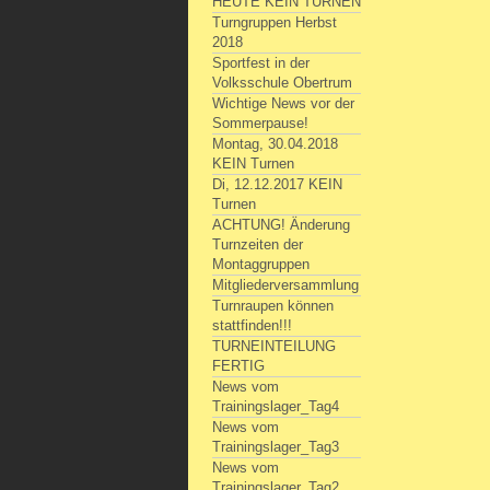
HEUTE KEIN TURNEN
Turngruppen Herbst
2018
Sportfest in der
Volksschule Obertrum
Wichtige News vor der
Sommerpause!
Montag, 30.04.2018
KEIN Turnen
Di, 12.12.2017 KEIN
Turnen
ACHTUNG! Änderung
Turnzeiten der
Montaggruppen
Mitgliederversammlung
Turnraupen können
stattfinden!!!
TURNEINTEILUNG
FERTIG
News vom
Trainingslager_Tag4
News vom
Trainingslager_Tag3
News vom
Trainingslager_Tag2