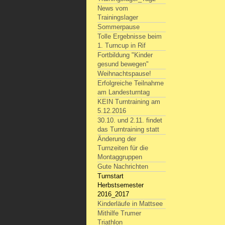
News vom
Trainingslager
Sommerpause
Tolle Ergebnisse beim
1. Turncup in Rif
Fortbildung "Kinder
gesund bewegen"
Weihnachtspause!
Erfolgreiche Teilnahme
am Landesturntag
KEIN Turntraining am
5.12.2016
30.10. und 2.11. findet
das Turntraining statt
Änderung der
Turnzeiten für die
Montaggruppen
Gute Nachrichten
Turnstart
Herbstsemester
2016_2017
Kinderläufe in Mattsee
Mithilfe Trumer
Triathlon