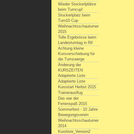
Wieder Stockerlplätze
beim Turncup!
Stockerlplatz beim
Turn10 Cup
Weihnachtsschauturnen
2015
Tolle Ergebnisse beim
Landesturntag in Rif
Achtung kleine
Kursverschiebung für
die Turnzwerge
Änderung der
KURSZEITEN
Adaptierte Liste
Adaptierte Liste
Kursstart Herbst 2015
Trainerausflug
Das war der
Ferienspaß 2015
Sommerfest - 10 Jahre
Bewegungsverein
Weihnachtsschauturnen
2014
Kursliste_Version2