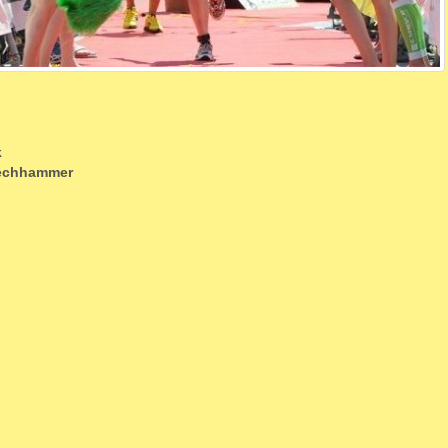
k
iechhammer