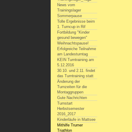
News vom
Trainingslager
Sommerpause
Tolle Ergebnisse beim
1. Turncup in Rif
Fortbildung "Kinder
gesund bewegen"
Weihnachtspause!
Erfolgreiche Teilnahme
am Landesturntag
KEIN Turntraining am
5.12.2016
30.10. und 2.11. findet
das Turntraining statt
Änderung der
Turnzeiten für die
Montaggruppen
Gute Nachrichten
Turnstart
Herbstsemester
2016_2017
Kinderläufe in Mattsee
Mithilfe Trumer
Triathlon