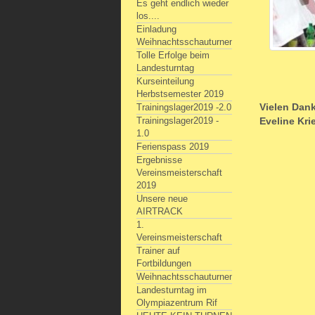
Es geht endlich wieder
los....
Einladung
Weihnachtsschauturnen
Tolle Erfolge beim
Landesturntag
Kurseinteilung
Herbstsemester 2019
Vielen Dan
Trainingslager2019 -2.0
Eveline Kr
Trainingslager2019 -
1.0
Ferienspass 2019
Ergebnisse
Vereinsmeisterschaft
2019
Unsere neue
AIRTRACK
1.
Vereinsmeisterschaft
Trainer auf
Fortbildungen
Weihnachtsschauturnen
Landesturntag im
Olympiazentrum Rif