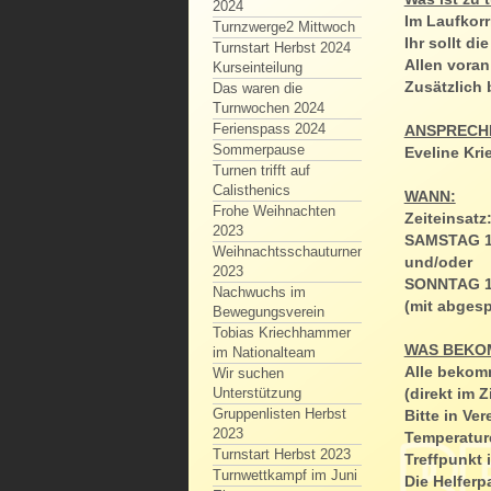
2024
Im Laufkorr
Turnzwerge2 Mittwoch
Ihr sollt d
Turnstart Herbst 2024
Allen voran
Kurseinteilung
Zusätzlich 
Das waren die
Turnwochen 2024
Ferienspass 2024
ANSPRECH
Sommerpause
Eveline Kr
Turnen trifft auf
Calisthenics
WANN:
Frohe Weihnachten
Zeiteinsatz
2023
SAMSTAG 16
Weihnachtsschauturnen
und/oder
2023
SONNTAG 17
Nachwuchs im
(mit abges
Bewegungsverein
Tobias Kriechhammer
WAS BEKO
im Nationalteam
Alle bekomm
Wir suchen
(direkt im Z
Unterstützung
Gruppenlisten Herbst
Bitte in Ve
2023
Temperatur
Turnstart Herbst 2023
Treffpunkt 
Turnwettkampf im Juni
Die Helferp