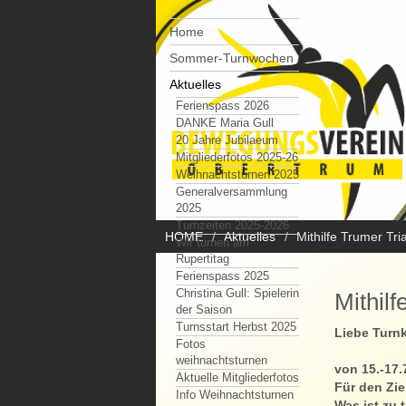
Home
Sommer-Turnwochen
Aktuelles
Ferienspass 2026
DANKE Maria Gull
20 Jahre Jubilaeum
Mitgliederfotos 2025-26
Weihnachtsturnen 2025
Generalversammlung
2025
Turnzeiten 2025-2026
HOME
Aktuelles
Mithilfe Trumer Tri
Wir turnen am
Rupertitag
Ferienspass 2025
Christina Gull: Spielerin
Mithilf
der Saison
Turnsstart Herbst 2025
Liebe Turnk
Fotos
weihnachtsturnen
von 15.-17.
Aktuelle Mitgliederfotos
Für den Zie
Info Weihnachtsturnen
Was ist zu 