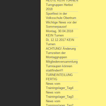
HEUTE KEIN TURNEN
Turngruppen Herbst
2018
Sportfest in der
Volksschule Obertrum
Wichtige News vor der
Sommerpause!
Montag, 30.04.2018
KEIN Turnen
Di, 12.12.2017 KEIN
Turnen
ACHTUNG! Änderung
Turnzeiten der
Montaggruppen
Mitgliederversammlung
Turnraupen können
stattfinden!!!
TURNEINTEILUNG
FERTIG
News vom
Trainingslager_Tag4
News vom
Trainingslager_Tag3
News vom
Trainingslager_Tag2