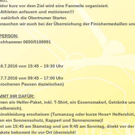
idor kurz vor dem Ziel wird eine Fanmeile organisiert.
ie Athleten anfeuern und motivieren!!!
 natürlich die Obertrumer Starter.
brauchen wir euch bei der Überreichung der Finishermedaillen und 
PERSON:
iechhammer 0650/5108991
:
.7.2016 von 15:45 – 19:30 Uhr
.7.2016 von 09:45 – 17:00 Uhr
prochenen Pausen dazwischen)
MMT IHR DAFÜR:
en ein Helfer-Paket, inkl. T-Shirt, ein Essensmakerl, Getränke un
ielbereich).
reinskleidung erscheinen (Turnanzug oder kurze Hose+ Helfershirt
en ein Sonnenschutz, Kapperl und Sonnencreme)!
ist um 15:45 am Stamstag und um 9:45 am Sonntag, direkt vor der
akete bekommt ihr vor Ort überreicht!