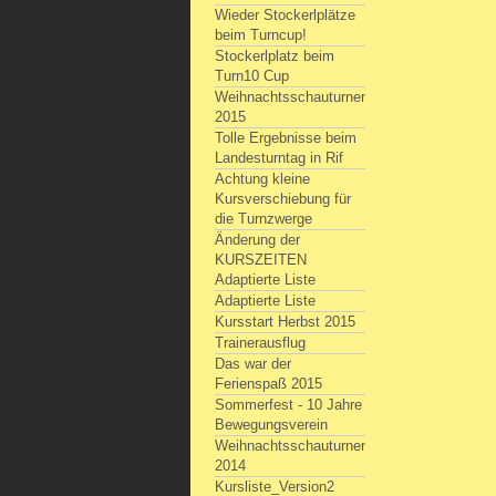
Wieder Stockerlplätze
beim Turncup!
Stockerlplatz beim
Turn10 Cup
Weihnachtsschauturnen
2015
Tolle Ergebnisse beim
Landesturntag in Rif
Achtung kleine
Kursverschiebung für
die Turnzwerge
Änderung der
KURSZEITEN
Adaptierte Liste
Adaptierte Liste
Kursstart Herbst 2015
Trainerausflug
Das war der
Ferienspaß 2015
Sommerfest - 10 Jahre
Bewegungsverein
Weihnachtsschauturnen
2014
Kursliste_Version2