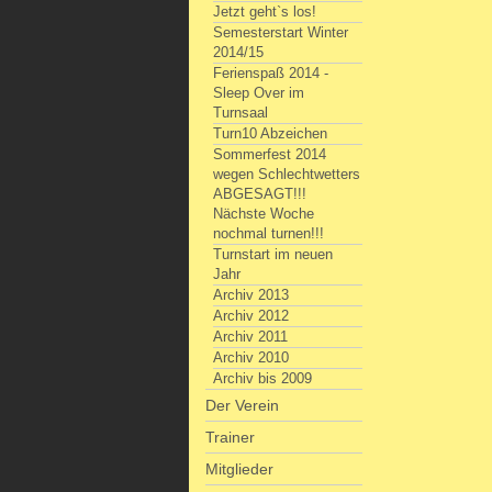
Jetzt geht`s los!
Semesterstart Winter
2014/15
Ferienspaß 2014 -
Sleep Over im
Turnsaal
Turn10 Abzeichen
Sommerfest 2014
wegen Schlechtwetters
ABGESAGT!!!
Nächste Woche
nochmal turnen!!!
Turnstart im neuen
Jahr
Archiv 2013
Archiv 2012
Archiv 2011
Archiv 2010
Archiv bis 2009
Der Verein
Trainer
Mitglieder