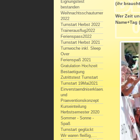
Eignungstest
(ihr brauch
bestanden
Weihnachtsschauturnen
Wer Zeit un
2022
Name+Tag (S
Turnstart Herbst 2022
Trainerausflug2022
Ferienspass2022
Turnstart Herbst 2021
Turnwoche inkl. Sleep
Over
Ferienspaß 2021
Gratulation Hochzeit
Bestaetigung
Zutrittstest Turnstart
Turnstart 19Mai2021
Einverstaendniserklaerung
und
Praeventionskonzept
Kurseinteilung
Herbstsemester 2020
Sommer - Sonne -
Spaß
Turnstart geglückt
Wir waren fleißig,....